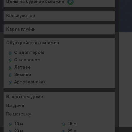
Цены на бурение скважин
Калькулятор
Карта глубин
Обустройство скважин
C адаптером
C кессоном
Летнее
Зимнее
Артезианских
В частном доме
На даче
По метражу
10 м
15 м
20 м
25 м