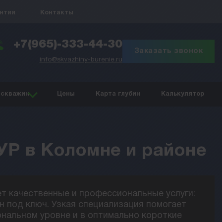
антии
Контакты
+7(965)-333-44-30
Заказать звонок
info@skvazhiny-burenie.ru
 скважин
Цены
Карта глубин
Калькулятор
Р в Коломне и районе
т качественные и профессиональные услуги:
н под ключ. Узкая специализация помогает
нальном уровне и в оптимально короткие