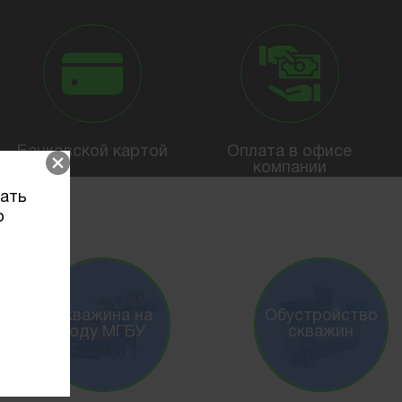
Банковской картой
Оплата в офисе
компании
вать
о
Скважина на
Обустройство
воду МГБУ
скважин