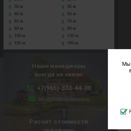
30 м
35 м
40 м
50 м
60 м
70 м
80 м
90 м
100 м
130 м
150 м
180 м
Мы 
Наши менеджеры
всегда на связи!
+7(965)-333-44-30
info@skvazhiny-burenie.ru
Расчет стоимости
скважины