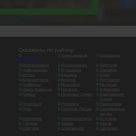
Скважины по району:
Александров
Балашиха
Москва
Волоколамск
Воскресенск
Дмитров
Домодедово
Егорьевск
Зарайск
Истра
Кашира
Клин
Красногорск
Видное
Лотошино
Люберцы
Можайск
Мытищи
Наро-Фоминск
Ногинск
Одинцово
Озёры
Орехово-Зуево
Павловский-
Посад
Подольск
Пушкино
Раменское
Руза
Сергиев Посад
Серебряные
пруды
Серпухов
Солнечногорск
Ступино
Талдом
Химки
Чехов
Шатура
Шаховская
Щёлково