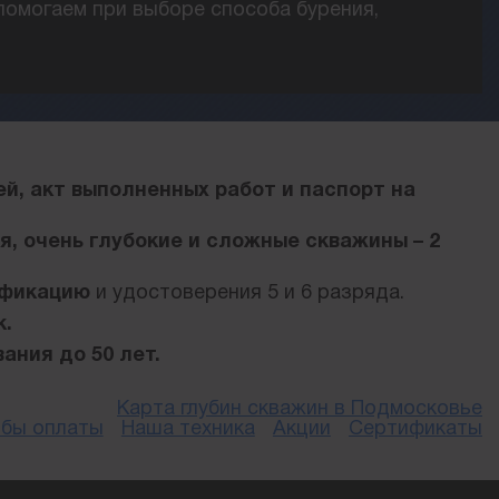
помогаем при выборе способа бурения,
.
ей, акт выполненных работ и паспорт на
ня, очень глубокие и сложные скважины – 2
ификацию
и удостоверения 5 и 6 разряда.
к.
ания до 50 лет.
Карта глубин скважин в Подмосковье
бы оплаты
Наша техника
Акции
Сертификаты