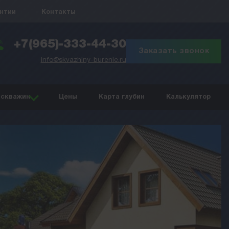
антии
Контакты
+7(965)-333-44-30
Заказать звонок
info@skvazhiny-burenie.ru
 скважин
Цены
Карта глубин
Калькулятор