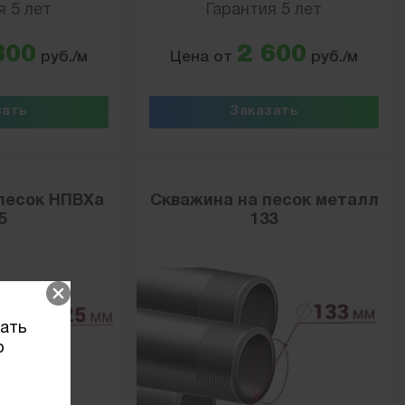
я 5 лет
Гарантия 5 лет
300
2 600
руб./м
Цена от
руб./м
зать
Заказать
песок НПВХа
Скважина на песок металл
5
133
вать
о