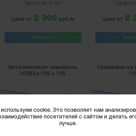
Гарантия 5 лет
Гаранти
2 300
2 
Цена от
руб./м
Цена от
Заказать
Зака
Артезианская скважина,
Скважина на 
НПВХа 165 + 125
12
используем cookie. Это позволяет нам анализиро
взаимодействие посетителей с сайтом и делать ег
лучше.