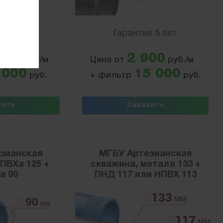
я 5 лет
Гарантия 5 лет
300
2 900
руб./м
Цена от
руб./м
 000
15 000
руб.
+ фильтр
руб.
зать
Заказать
зианская
МГБУ Артезианская
ПВХа 125 +
скважина, металл 133 +
а 90
ПНД 117 или НПВХ 113