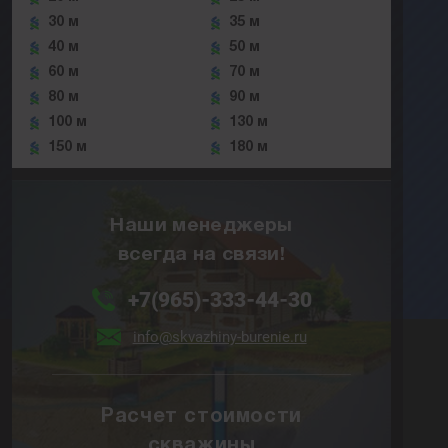
30 м
35 м
40 м
50 м
60 м
70 м
80 м
90 м
100 м
130 м
150 м
180 м
Наши менеджеры
всегда на связи!
+7(965)-333-44-30
info@skvazhiny-burenie.ru
Расчет стоимости
скважины