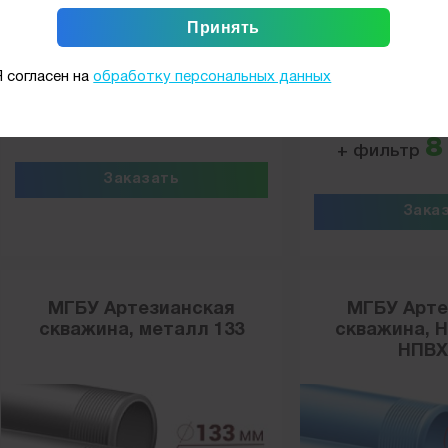
Гарантия 5 лет
Гаранти
Я согласен на
обработку персональных данных
3 100
2 
Цена от
руб./м
Цена от
8
+ фильтр
Заказать
Зака
МГБУ Артезианская
МГБУ Арте
скважина, металл 133
скважина, Н
НПВХ