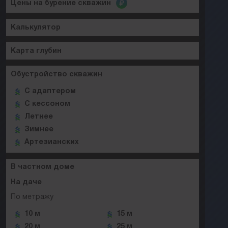
Цены на бурение скважин
Калькулятор
Карта глубин
Обустройство скважин
C адаптером
C кессоном
Летнее
Зимнее
Артезианских
В частном доме
На даче
По метражу
10 м
15 м
20 м
25 м